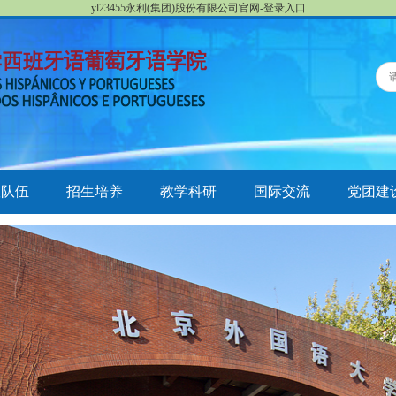
yl23455永利(集团)股份有限公司官网-登录入口
队队伍
招生培养
教学科研
国际交流
党团建