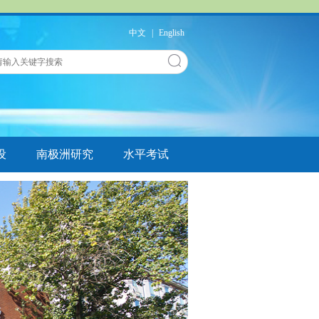
中文
|
English
设
南极洲研究
水平考试