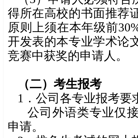
得所在高校的书面推荐
原则上须在本年级前
30
开发表的本专业学术论
竞赛中获奖的申请人。
（二）考生报考
1．
公司
各专业报考要
公司
外语类专业仅
申请
。