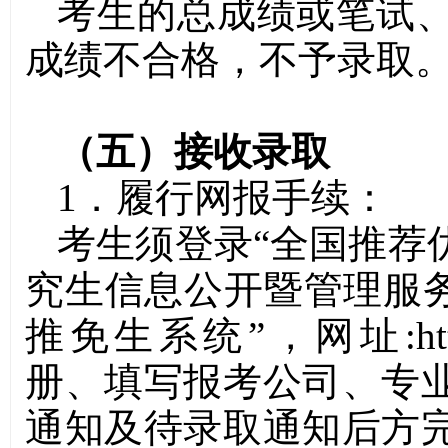
考生的总成绩或笔试
成绩不合格，不予录取
（五）接收录取
1．履行网报手续：
考生须登录
“全国推荐
究生信息公开暨管理服务
推免生系统”，网址
:h
册、填写报考公司、专
通知及待录取通知后方