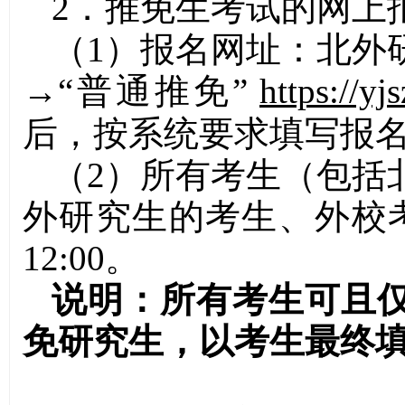
2．推免生考试的网上
（
1）报名网址：
北外
→“
普通推免
”
https://yj
后，按系统要求填写报
（
2）所有考生（包括
外研究生的考生、外校考
12
:00
。
说明：所有考生可且
免研究生，以考生最终