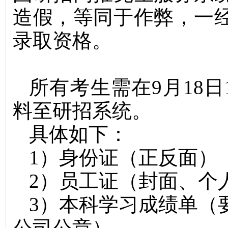
造假，等同于作弊，一
录取资格。
所有
考生需在
9
月
18
日
料
至研招系统。
具体如下：
1）
身份证（正反面）
2）
员工证（封面、个
3）
本科学习成绩单（
公司公章）