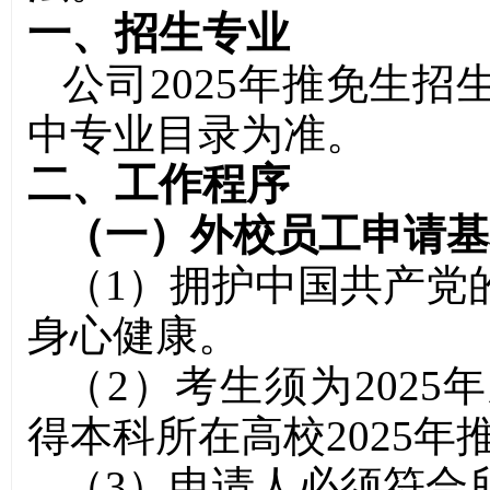
一
、招生专业
公司
202
5
年推免生招
中专业目录为准。
二、工作程序
（一）外校员工申请基
（
1）拥护中国共产党
身心健康。
（
2）考生须为202
5
年
得本科所在高校
202
5
年
（
3）申请人必须符合