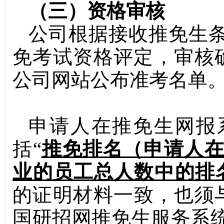
（三）资格审核
公司
根据接收推免生
免考试资格评定，审核
公司网站公布准考名单
申请人在推免生网报
括
“
推免排名（申请人在
业的员工总人数中的排
的证明材料一致，也须
国研招网推免生服务系