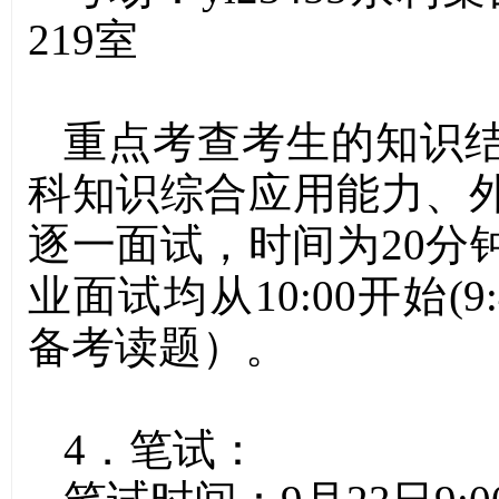
21
9
室
重点考查考生的知识
科知识综合应用能力、
逐一面试，时间为
20
业面试均从10:00开始
(
备考读题）
。
4
．
笔试：