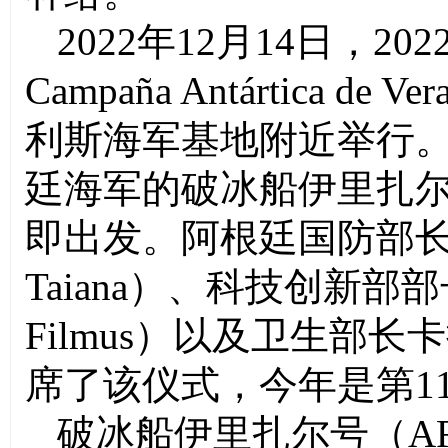
2022
年
12
月
14
日，
202
Campaña Antártica de Ver
利斯海军基地附近举行
廷海军的破冰船伊里扎
即出发。阿根廷国防部
Taiana
）、科技创新部部
Filmus
）以及卫生部长卡
席了该仪式，今年是第
1
破冰船伊里扎尔号（
AR